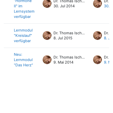
"Hormone
Dr. Thomas Ischler
II" im
30. Jul 2014
30. J
Lernsystem
verfügbar
Lernmodul
Dr. Thomas Ischler
"Kreislauf"
8. Jul 2015
8. Ju
verfügbar
Neu:
Dr. Thomas Ischler
Lernmodul
9. Mai 2014
9. Ma
"Das Herz"