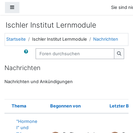
Zum Hauptinhalt
Website-Übersicht
Sie sind n
Ischler Institut Lernmodule
Startseite
Ischler Institut Lernmodule
Nachrichten
Foren durchsuchen
Foren 
Nachrichten
Nachrichten und Ankündigungen
Thema
Begonnen von
Letzter Be
Status
Liste der Themen - 3 von 3
"Hormone
I" und